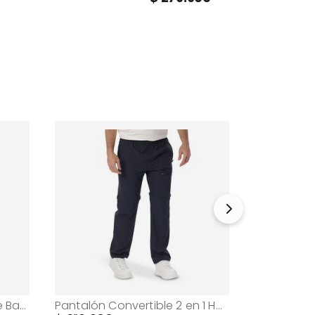
Camisa Polo para Hombre Basic Cad Rosada
Pantalón Convertible 2 en 1 Hombre Citael Azul