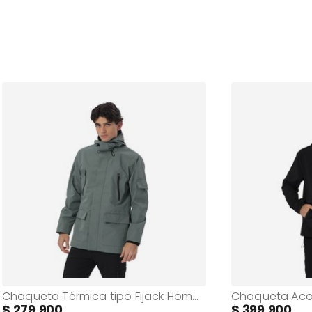
Chaqueta Térmica tipo Fijack Hombre Moonli Verde
279.900
399.900