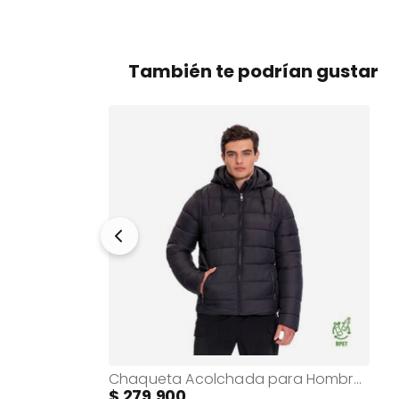
También te podrían gustar
Chaqueta Casual para Hombre Bruma Negra
Chaqueta Acolchada para Hombre Atlantida 2 en 1 Negra
279.900