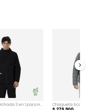
Chaqueta Acolchada 3 en 1 para Hombre Lautaro Negra/Beige
279.900