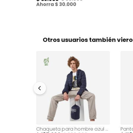
Ahorra
30.000
Otros usuarios también vier
Buzo Para Hombre Shabaout Terreo
Chaqueta para hombre azul Colormen