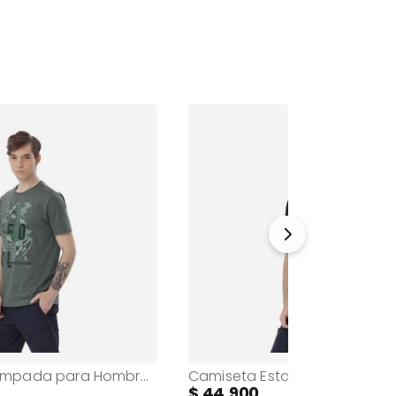
Camiseta Estampada para Hombre Primen Manga Corta Verde
44.900