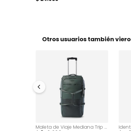
Otros usuarios también vier
Funda de almohada de viaje Lugga Negro
Maleta de Viaje Mediana Trip Blanda Verde