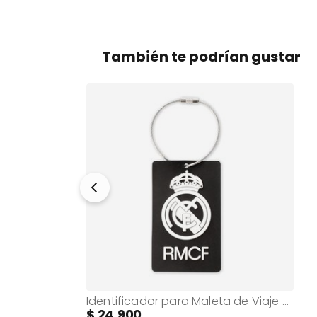
También te podrían gustar
Forro para Maletas de Viaje Apront Morada Mediana
Identificador para Maleta de Viaje Real Madrid Negro
24.900