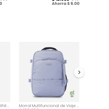
0
Ahorra
6.000
Morral para Mujer Mickey White Grande Blanco
Morral Multifuncional de Viaje Mediano Trip Morado