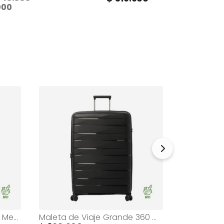
000
Maleta de 23 Kg 360 Glide Mediana Negra
Maleta de Viaje Grande 360 Glide Bodega Negra