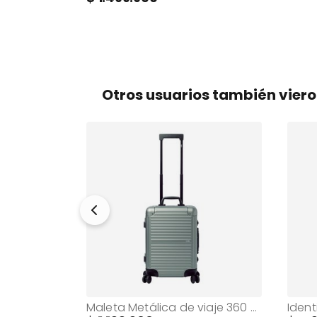
Otros usuarios también vier
Maleta de Viaje Grande 23 Kilos Gravity Ultraliviana Rosada
Maleta Metálica de viaje 360 Alkymia de 10 kilos Verde