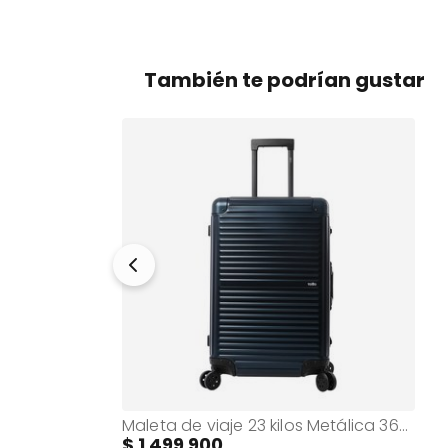
También te podrían gustar
Trip Negra
Maleta de viaje 23 kilos Metálica 360° Alkymia Mediana Azul
1.499.900