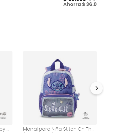
Ahorra
36.000
Morral para Niña Hey Gabby Mediano Rosado
Morral para Niña Stitch On The Beach Pequeña Azul