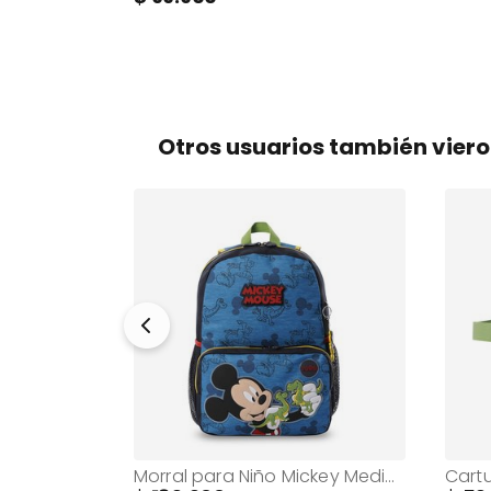
Otros usuarios también vier
Morral para Niña Unispace Grande Morado
Morral para Niño Mickey Mediano Azul