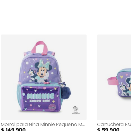
Morral para Niña Minnie Pequeño Morado con Corazones
149.900
59.900