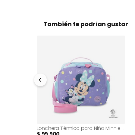
También te podrían gustar
Gorra Beisbolera Minnie Be You color Blanco
Lonchera Térmica para Niña Minnie Grande Morada
99.900