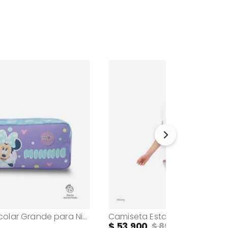
Cartuchera Escolar Grande para Niña 2 Cuerpos Minnie Morada
53.900
89.900